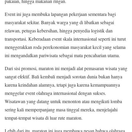
pakaian, hingga makanan ringan.
Event ini juga membuka lapangan pekerjaan sementara bagi
masyarakat sekitar. Banyak warga yang di libatkan sebagai
relawan, petugas kebersihan, hingga penyedia logistik dan
transportasi. Keberadaan event skala internasional seperti ini turut
menggerakkan roda perekonomian masyarakat kecil yang selama
ini mengandalkan pariwisata sebagai mata pencaharian utama.
Dari sisi promosi, maraton ini menjadi alat pemasaran wisata yang
sangat efektif. Bali kembali menjadi sorotan dunia bukan hanya
karena keindahan alamnya, tetapi juga karena kemampuannya
menggelar event olahraga internasional dengan sukses.
Wisatawan yang datang untuk menonton atau mengikuti lomba
sering kali memperpanjang masa tinggal mereka, menjelajahi
tempat-tempat wisata di luar rute maraton.
Lebih dari itu, maraton ini juga membawa pesan bahwa olahraga