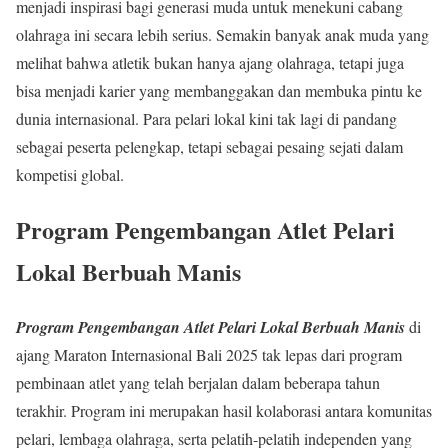
menjadi inspirasi bagi generasi muda untuk menekuni cabang
olahraga ini secara lebih serius. Semakin banyak anak muda yang
melihat bahwa atletik bukan hanya ajang olahraga, tetapi juga
bisa menjadi karier yang membanggakan dan membuka pintu ke
dunia internasional. Para pelari lokal kini tak lagi di pandang
sebagai peserta pelengkap, tetapi sebagai pesaing sejati dalam
kompetisi global.
Program Pengembangan Atlet Pelari
Lokal Berbuah Manis
Program Pengembangan Atlet Pelari Lokal Berbuah Manis
di
ajang Maraton Internasional Bali 2025 tak lepas dari program
pembinaan atlet yang telah berjalan dalam beberapa tahun
terakhir. Program ini merupakan hasil kolaborasi antara komunitas
pelari, lembaga olahraga, serta pelatih-pelatih independen yang