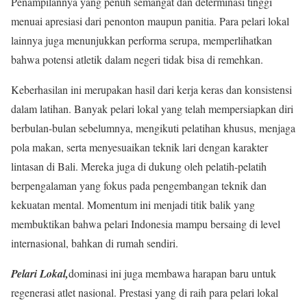
Penampilannya yang penuh semangat dan determinasi tinggi
menuai apresiasi dari penonton maupun panitia. Para pelari lokal
lainnya juga menunjukkan performa serupa, memperlihatkan
bahwa potensi atletik dalam negeri tidak bisa di remehkan.
Keberhasilan ini merupakan hasil dari kerja keras dan konsistensi
dalam latihan. Banyak pelari lokal yang telah mempersiapkan diri
berbulan-bulan sebelumnya, mengikuti pelatihan khusus, menjaga
pola makan, serta menyesuaikan teknik lari dengan karakter
lintasan di Bali. Mereka juga di dukung oleh pelatih-pelatih
berpengalaman yang fokus pada pengembangan teknik dan
kekuatan mental. Momentum ini menjadi titik balik yang
membuktikan bahwa pelari Indonesia mampu bersaing di level
internasional, bahkan di rumah sendiri.
Pelari Lokal,
dominasi ini juga membawa harapan baru untuk
regenerasi atlet nasional. Prestasi yang di raih para pelari lokal