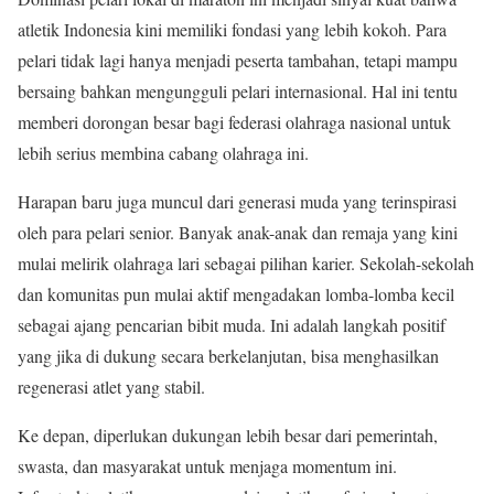
atletik Indonesia kini memiliki fondasi yang lebih kokoh. Para
pelari tidak lagi hanya menjadi peserta tambahan, tetapi mampu
bersaing bahkan mengungguli pelari internasional. Hal ini tentu
memberi dorongan besar bagi federasi olahraga nasional untuk
lebih serius membina cabang olahraga ini.
Harapan baru juga muncul dari generasi muda yang terinspirasi
oleh para pelari senior. Banyak anak-anak dan remaja yang kini
mulai melirik olahraga lari sebagai pilihan karier. Sekolah-sekolah
dan komunitas pun mulai aktif mengadakan lomba-lomba kecil
sebagai ajang pencarian bibit muda. Ini adalah langkah positif
yang jika di dukung secara berkelanjutan, bisa menghasilkan
regenerasi atlet yang stabil.
Ke depan, diperlukan dukungan lebih besar dari pemerintah,
swasta, dan masyarakat untuk menjaga momentum ini.