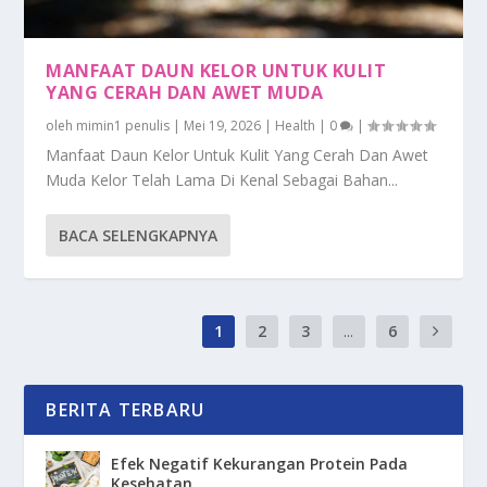
MANFAAT DAUN KELOR UNTUK KULIT
YANG CERAH DAN AWET MUDA
oleh
mimin1 penulis
|
Mei 19, 2026
|
Health
|
0
|
Manfaat Daun Kelor Untuk Kulit Yang Cerah Dan Awet
Muda Kelor Telah Lama Di Kenal Sebagai Bahan...
BACA SELENGKAPNYA
1
2
3
...
6
BERITA TERBARU
Efek Negatif Kekurangan Protein Pada
Kesehatan