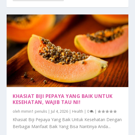
KHASIAT BIJI PEPAYA YANG BAIK UNTUK
KESEHATAN, WAJIB TAU NI!
oleh
mimin1 penulis
|
Jul 4, 2026
|
Health
|
0
|
Khasiat Biji Pepaya Yang Baik Untuk Kesehatan Dengan
Berbagai Manfaat Baik Yang Bisa Nantinya Anda...