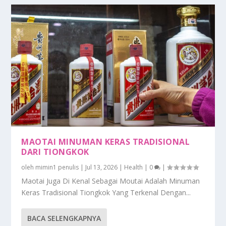
MAOTAI MINUMAN KERAS TRADISIONAL
DARI TIONGKOK
oleh
mimin1 penulis
|
Jul 13, 2026
|
Health
|
0
|
Maotai Juga Di Kenal Sebagai Moutai Adalah Minuman
Keras Tradisional Tiongkok Yang Terkenal Dengan...
BACA SELENGKAPNYA