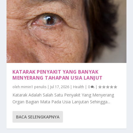
KATARAK PENYAKIT YANG BANYAK
MENYERANG TAHAPAN USIA LANJUT
oleh
mimin1 penulis
|
Jul 17, 2026
|
Health
|
0
|
Katarak Adalah Salah Satu Penyakit Yang Menyerang
Organ Bagian Mata Pada Usia Lanjutan Sehingga...
BACA SELENGKAPNYA