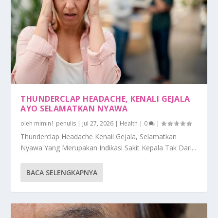
THUNDERCLAP HEADACHE, KENALI GEJALA
AYO SELAMATKAN NYAWA
oleh
mimin1 penulis
|
Jul 27, 2026
|
Health
|
0
|
Thunderclap Headache Kenali Gejala, Selamatkan
Nyawa Yang Merupakan Indikasi Sakit Kepala Tak Dari...
BACA SELENGKAPNYA