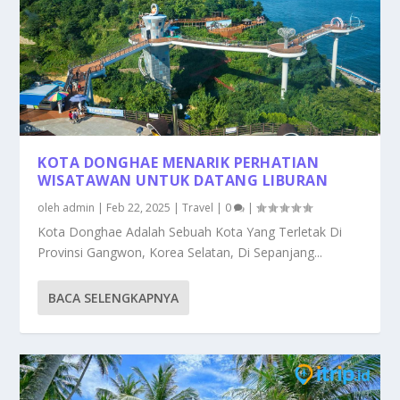
KOTA DONGHAE MENARIK PERHATIAN
WISATAWAN UNTUK DATANG LIBURAN
oleh
admin
|
Feb 22, 2025
|
Travel
|
0
|
Kota Donghae Adalah Sebuah Kota Yang Terletak Di
Provinsi Gangwon, Korea Selatan, Di Sepanjang...
BACA SELENGKAPNYA