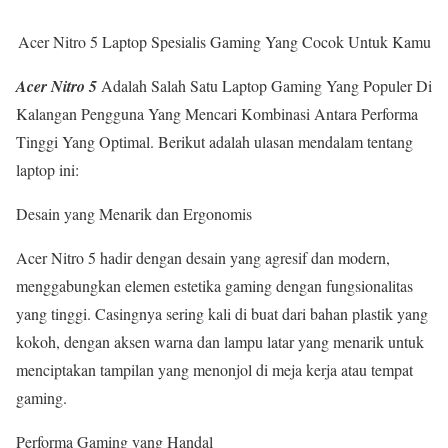
Acer Nitro 5 Laptop Spesialis Gaming Yang Cocok Untuk Kamu
Acer Nitro 5
Adalah Salah Satu Laptop Gaming Yang Populer Di
Kalangan Pengguna Yang Mencari Kombinasi Antara Performa
Tinggi Yang Optimal. Berikut adalah ulasan mendalam tentang
laptop ini:
Desain yang Menarik dan Ergonomis
Acer Nitro 5 hadir dengan desain yang agresif dan modern,
menggabungkan elemen estetika gaming dengan fungsionalitas
yang tinggi. Casingnya sering kali di buat dari bahan plastik yang
kokoh, dengan aksen warna dan lampu latar yang menarik untuk
menciptakan tampilan yang menonjol di meja kerja atau tempat
gaming.
Performa Gaming yang Handal