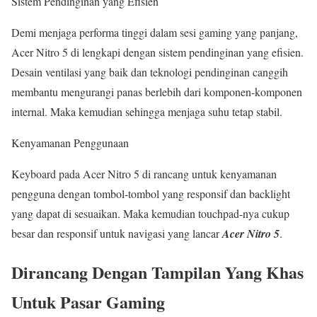
Sistem Pendinginan yang Efisien
Demi menjaga performa tinggi dalam sesi gaming yang panjang,
Acer Nitro 5 di lengkapi dengan sistem pendinginan yang efisien.
Desain ventilasi yang baik dan teknologi pendinginan canggih
membantu mengurangi panas berlebih dari komponen-komponen
internal. Maka kemudian sehingga menjaga suhu tetap stabil.
Kenyamanan Penggunaan
Keyboard pada Acer Nitro 5 di rancang untuk kenyamanan
pengguna dengan tombol-tombol yang responsif dan backlight
yang dapat di sesuaikan. Maka kemudian touchpad-nya cukup
besar dan responsif untuk navigasi yang lancar
Acer Nitro 5
.
Dirancang Dengan Tampilan Yang Khas
Untuk Pasar Gaming