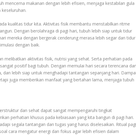
uh mencerna makanan dengan lebih efisien, menjaga kestabilan gula
 keseluruhan.
da kualitas tidur kita. Aktivitas fisik membantu menstabilkan ritme
ngun. Dengan berolahraga di pagi hari, tubuh lebih siap untuk tidur
ari mereka dengan bergerak cenderung merasa lebih segar dan tidur
timulasi dengan baik.
n melibatkan aktivitas fisik, nutrisi yang sehat. Serta perhatian pada
ngat positif bagi tubuh. Dengan memulai hari secara terencana da
ga, dan lebih siap untuk menghadapi tantangan sepanjang hari. Dampa
 Tetapi juga memberikan manfaat yang bertahan lama, menjaga tubuh
terstruktur dan sehat dapat sangat mempengaruhi tingkat
ikan perhatian khusus pada kebiasaan yang kita bangun di pagi hari.
dapi segala tantangan dan tugas yang harus diselesaikan. Ritual pag
 soal cara mengatur energi dan fokus agar lebih efisien dalam