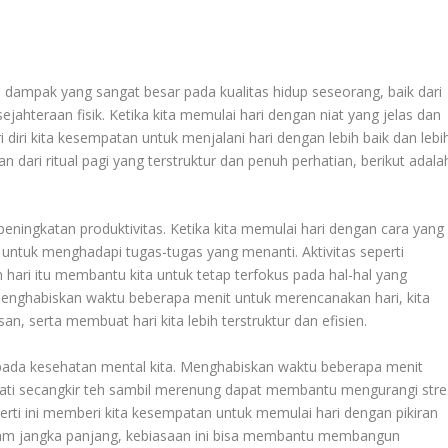
dampak yang sangat besar pada kualitas hidup seseorang, baik dari
jahteraan fisik. Ketika kita memulai hari dengan niat yang jelas dan
iri kita kesempatan untuk menjalani hari dengan lebih baik dan lebi
 dari ritual pagi yang terstruktur dan penuh perhatian, berikut adala
peningkatan produktivitas. Ketika kita memulai hari dengan cara yang
p untuk menghadapi tugas-tugas yang menanti. Aktivitas seperti
ari itu membantu kita untuk tetap terfokus pada hal-hal yang
menghabiskan waktu beberapa menit untuk merencanakan hari, kita
 serta membuat hari kita lebih terstruktur dan efisien.
n pada kesehatan mental kita. Menghabiskan waktu beberapa menit
ikmati secangkir teh sambil merenung dapat membantu mengurangi stre
rti ini memberi kita kesempatan untuk memulai hari dengan pikiran
. Dalam jangka panjang, kebiasaan ini bisa membantu membangun