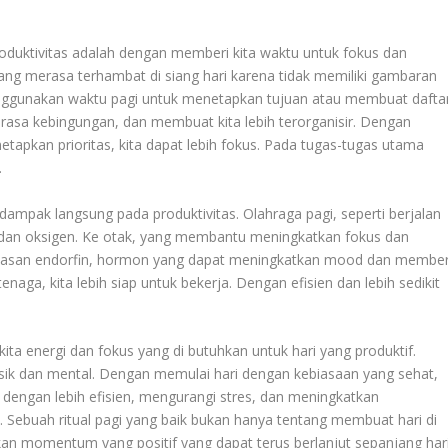
roduktivitas adalah dengan memberi kita waktu untuk fokus dan
ang merasa terhambat di siang hari karena tidak memiliki gambaran
enggunakan waktu pagi untuk menetapkan tujuan atau membuat dafta
 rasa kebingungan, dan membuat kita lebih terorganisir. Dengan
tapkan prioritas, kita dapat lebih fokus. Pada tugas-tugas utama
.
erdampak langsung pada produktivitas. Olahraga pagi, seperti berjalan
h dan oksigen. Ke otak, yang membantu meningkatkan fokus dan
lepasan endorfin, hormon yang dapat meningkatkan mood dan member
enaga, kita lebih siap untuk bekerja. Dengan efisien dan lebih sedikit
ta energi dan fokus yang di butuhkan untuk hari yang produktif.
sik dan mental. Dengan memulai hari dengan kebiasaan yang sehat,
ari dengan lebih efisien, mengurangi stres, dan meningkatkan
Sebuah ritual pagi yang baik bukan hanya tentang membuat hari di
kan momentum yang positif yang dapat terus berlanjut sepanjang hari