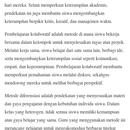
hari mereka. Selain memperkuat keterampilan akademis,
pendekatan ini juga membantu siswa mengembangkan
keterampilan berpikir kritis, kreatif, dan manajemen waktu.
Pembelajaran kolaboratif adalah metode di mana siswa bekerja
bersama dalam kelompok untuk menyelesaikan tugas atau proyek.
Melalui kerja sama, siswa belajar dari satu sama lain, berbagi ide,
serta mengembangkan keterampilan sosial seperti komunikasi,
empati, dan kepemimpinan. Pembelajaran kolaboratif membantu
memperkuat pemahaman siswa melalui diskusi, sekaligus
mendorong mereka untuk melihat berbagai perspektif.
Metode diferensiasi adalah pendekatan yang menyesuaikan materi
dan gaya pengajaran dengan kebutuhan individu siswa. Dalam
kelas yang heterogen, tidak semua siswa memiliki kemampuan
atau gaya belajar yang sama. Guru yang menggunakan metode ini
merancang pelajaran untuk mengakomodasi berbagai tingkat