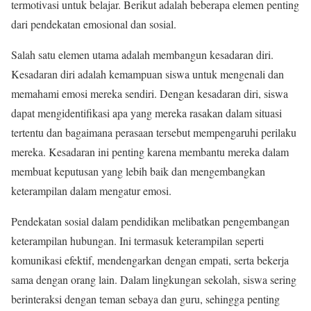
termotivasi untuk belajar. Berikut adalah beberapa elemen penting
dari pendekatan emosional dan sosial.
Salah satu elemen utama adalah membangun kesadaran diri.
Kesadaran diri adalah kemampuan siswa untuk mengenali dan
memahami emosi mereka sendiri. Dengan kesadaran diri, siswa
dapat mengidentifikasi apa yang mereka rasakan dalam situasi
tertentu dan bagaimana perasaan tersebut mempengaruhi perilaku
mereka. Kesadaran ini penting karena membantu mereka dalam
membuat keputusan yang lebih baik dan mengembangkan
keterampilan dalam mengatur emosi.
Pendekatan sosial dalam pendidikan melibatkan pengembangan
keterampilan hubungan. Ini termasuk keterampilan seperti
komunikasi efektif, mendengarkan dengan empati, serta bekerja
sama dengan orang lain. Dalam lingkungan sekolah, siswa sering
berinteraksi dengan teman sebaya dan guru, sehingga penting