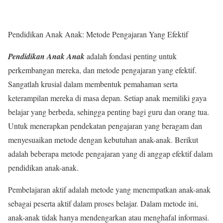
Pendidikan Anak Anak: Metode Pengajaran Yang Efektif
Pendidikan Anak Anak
adalah fondasi penting untuk
perkembangan mereka, dan metode pengajaran yang efektif.
Sangatlah krusial dalam membentuk pemahaman serta
keterampilan mereka di masa depan. Setiap anak memiliki gaya
belajar yang berbeda, sehingga penting bagi guru dan orang tua.
Untuk menerapkan pendekatan pengajaran yang beragam dan
menyesuaikan metode dengan kebutuhan anak-anak. Berikut
adalah beberapa metode pengajaran yang di anggap efektif dalam
pendidikan anak-anak.
Pembelajaran aktif adalah metode yang menempatkan anak-anak
sebagai peserta aktif dalam proses belajar. Dalam metode ini,
anak-anak tidak hanya mendengarkan atau menghafal informasi.