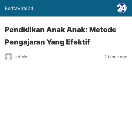
BeritaViral24
Pendidikan Anak Anak: Metode
Pengajaran Yang Efektif
admin
2 tahun ago