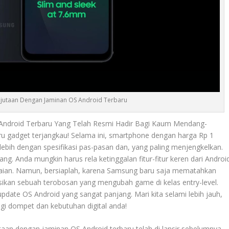
ejutaan Dengan Jaminan OS Android Terbaru
Android Terbaru Yang Telah Resmi Hadir Bagi Kaum Mendang-
ru gadget terjangkau! Selama ini, smartphone dengan harga Rp 1
lebih dengan spesifikasi pas-pasan dan, yang paling menjengkelkan.
. Anda mungkin harus rela ketinggalan fitur-fitur keren dari Androi
akaian. Namun, bersiaplah, karena Samsung baru saja mematahkan
ksikan sebuah terobosan yang mengubah game di kelas entry-level.
ate OS Android yang sangat panjang. Mari kita selami lebih jauh,
agi dompet dan kebutuhan digital anda!
utaan dengan jaminan OS Android terbaru telah di lansir sebelumnya