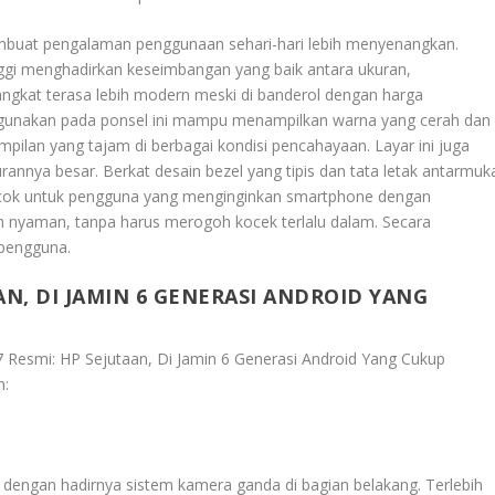
mbuat pengalaman penggunaan sehari-hari lebih menyenangkan.
inggi menghadirkan keseimbangan yang baik antara ukuran,
angkat terasa lebih modern meski di banderol dengan harga
 di gunakan pada ponsel ini mampu menampilkan warna yang cerah dan
pilan yang tajam di berbagai kondisi pencahayaan. Layar ini juga
nya besar. Berkat desain bezel yang tipis dan tata letak antarmuk
cok untuk pengguna yang menginginkan smartphone dengan
 nyaman, tanpa harus merogoh kocek terlalu dalam. Secara
 pengguna.
AN, DI JAMIN 6 GENERASI ANDROID YANG
Resmi: HP Sejutaan, Di Jamin 6 Generasi Android Yang Cukup
h:
 dengan hadirnya sistem kamera ganda di bagian belakang. Terlebih