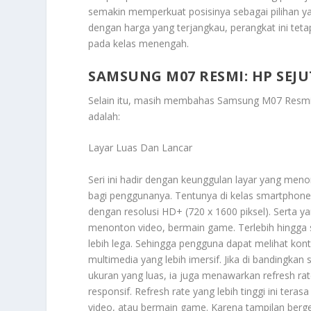
semakin memperkuat posisinya sebagai pilihan ya
dengan harga yang terjangkau, perangkat ini te
pada kelas menengah.
SAMSUNG M07 RESMI: HP SEJU
Selain itu, masih membahas
Samsung M07 Resmi: 
adalah:
Layar Luas Dan Lancar
Seri ini hadir dengan keunggulan layar yang m
bagi penggunanya. Tentunya di kelas smartphone en
dengan resolusi HD+ (720 x 1600 piksel). Serta y
menonton video, bermain game. Terlebih hingga s
lebih lega. Sehingga pengguna dapat melihat ko
multimedia yang lebih imersif. Jika di bandingkan s
ukuran yang luas, ia juga menawarkan refresh ra
responsif. Refresh rate yang lebih tinggi ini ter
video, atau bermain game. Karena tampilan berger