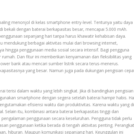
aling menonjol di kelas smartphone entry-level. Tentunya yaitu daya
 di bekali dengan baterai berkapasitas besar, mencapai 5.000 mAh.
nggunaan sepanjang hari tanpa harus khawatir kehabisan daya.
mendukung berbagai aktivitas mulai dari browsing internet,
ya hingga penggunaan media sosial secara intensif. Bagi pengguna
ar rumah. Dan fitur ini memberikan kenyamanan dan fleksibilitas yang
ower bank atau mencari sumber listrik secara terus-menerus.
a kapasitasnya yang besar. Namun juga pada dukungan pengisian cepa
i terisi dalam waktu yang lebih singkat. Jika di bandingkan pengisian
unakan smartphone dengan segera setelah baterai hampir habis. Ha
ngutamakan efisiensi waktu dan produktivitas. Karena waktu yang d
. Selain itu, kombinasi antara baterai berkapasitas tinggi dan
a pengalaman penggunaan secara keseluruhan. Pengguna tidak perlu
an penggunaan ketika berada di tengah aktivitas penting. Perangka
an, hiburan. Maupun komunikasi sepanjang hari. Keunggulan ini