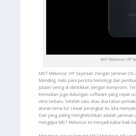
M07 Meluncur: HP S
M07 Meluncur
: HP Sejutaan Dengan Jaminan OS 
Mending. Halo para pecinta teknologi dan pembu
jutaan sering di identikkan dengan kompromi. Ter
Kemudian juga dukungan software yang cepat usang
versi terbaru. Setelah satu atau dua tahun pem
aturan lama itu! Lewat perangkat ini, kita menya
Dan yang paling menghebohkan adalah jaminan upd
mengapa
M07 Meluncur
ini menjadi kabar baik b
Mengenai ulasan tentang
M07 Meluncur
: HP sej