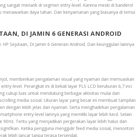
ng sangat menarik di segmen entry-level. Karena meski di banderol
tap menawarkan daya tahan. Dan kenyamanan yang biasanya di temui
TAAN, DI JAMIN 6 GENERASI ANDROID
HP Sejutaan, Di Jamin 6 Generasi Android
. Dan keunggulan lainnya
enonjol, memberikan pengalaman visual yang nyaman dan memuaskan
try-level. Perangkat ini di bekali layar PLS LCD berukuran 6,7 inci
ang cukup luas untuk mendukung berbagai aktivitas mulai dari
crolling media sosial. Ukuran layar yang besar ini membuat tampilan
nten dengan lebih jelas dan nyaman. Serta menghadirkan pengalaman
martphone entry-level lainnya yang memiliki layar lebih kecil. Selain
te 90Hz. Tentu yang menjadikan pergerakan layar lebih halus dan
asa signifikan. Ketika pengguna menggulir feed media sosial, menonton
ak lebih lancar tanpa terasa tersendat.