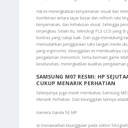
Hal ini meningkatkan kenyamanan visual dan me
Kombinasi antara layar besar dan refresh rate t
kenyamanan, dan kehalusan visual. Sehingga per
terjangkau. Selain itu, teknologi PLS LCD yang
kontras yang cukup baik. Dan juga mendukung tam
memudahkan penggunaan satu tangan meski ukuran
yang ergonomis. Keunggulan ini membuatnya co
pengalaman menonton. Serta bermain game lebih
keseluruhan, meningkatkan kualitas pengalaman
SAMSUNG M07 RESMI: HP SEJUTA
CUKUP MENARIK PERHATIAN
Selanjutnya juga masih membahas
Samsung M07 
Menarik Perhatian
. Dan keunggulan lainnya adala
Kamera Ganda 50 MP
Ia menawarkan keunggulan pada sektor fotografi