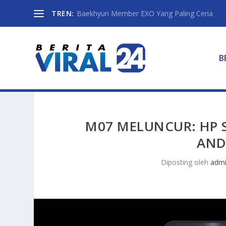
TREN:
Baekhyun Member EXO Yang Paling Ceria
B
M07 MELUNCUR: HP 
AND
Diposting oleh
adm