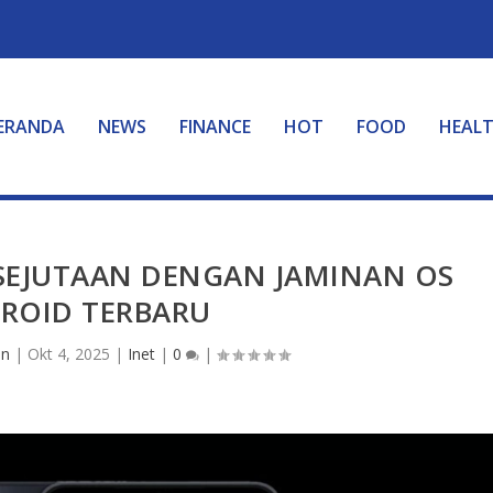
ERANDA
NEWS
FINANCE
HOT
FOOD
HEAL
SEJUTAAN DENGAN JAMINAN OS
ROID TERBARU
in
|
Okt 4, 2025
|
Inet
|
0
|