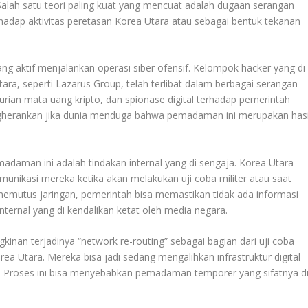
alah satu teori paling kuat yang mencuat adalah dugaan serangan
terhadap aktivitas peretasan Korea Utara atau sebagai bentuk tekanan
ang aktif menjalankan operasi siber ofensif. Kelompok hacker yang di
tara, seperti Lazarus Group, telah terlibat dalam berbagai serangan
urian mata uang kripto, dan spionase digital terhadap pemerintah
engherankan jika dunia menduga bahwa pemadaman ini merupakan hasi
daman ini adalah tindakan internal yang di sengaja. Korea Utara
munikasi mereka ketika akan melakukan uji coba militer atau saat
memutus jaringan, pemerintah bisa memastikan tidak ada informasi
internal yang di kendalikan ketat oleh media negara.
nan terjadinya “network re-routing” sebagai bagian dari uji coba
ea Utara. Mereka bisa jadi sedang mengalihkan infrastruktur digital
ublik. Proses ini bisa menyebabkan pemadaman temporer yang sifatnya d