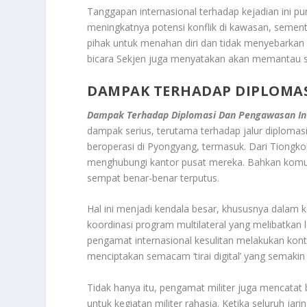
Tanggapan internasional terhadap kejadian ini 
meningkatnya potensi konflik di kawasan, sem
pihak untuk menahan diri dan tidak menyebarkan 
bicara Sekjen juga menyatakan akan memantau si
DAMPAK TERHADAP DIPLOMA
Dampak Terhadap Diplomasi Dan Pengawasan In
dampak serius, terutama terhadap jalur diplomas
beroperasi di Pyongyang, termasuk. Dari Tiongkok
menghubungi kantor pusat mereka. Bahkan komuni
sempat benar-benar terputus.
Hal ini menjadi kendala besar, khususnya dala
koordinasi program multilateral yang melibatkan
pengamat internasional kesulitan melakukan konta
menciptakan semacam ‘tirai digital’ yang semakin
Tidak hanya itu, pengamat militer juga mencatat
untuk kegiatan militer rahasia. Ketika seluruh j