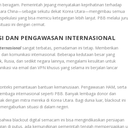
pun beragam. Pemerintah Jepang menyatakan keprihatinan terhadap
entara China—sebagai sekutu dekat Korea Utara—mengimbau semua
spekulasi yang bisa memicu ketegangan lebih lanjut. PBB melalui jur
tuasi ini dengan cermat.
SI DAN PENGAWASAN INTERNASIONAL
ternasional
sangat terbatas, pemadaman ini tetap. Memberikan
i dan komunikasi internasional. Beberapa kedutaan besar yang
, Rusia, dan sedikit negara lainnya, mengalami kesulitan untuk
kasi via email dan VPN khusus yang selama ini berjalan lancar
m konteks pemantauan bantuan kemanusiaan. Pengawasan HAM, serta
 lembaga internasional seperti PBB. Banyak lembaga donor dan
k dengan mitra mereka di Korea Utara. Bagi dunia luar, blackout ini
 mengaburkan situasi di dalam negeri.
 bahwa blackout digital semacam ini bisa mengindikasikan persiapan
aringan di putus, ada kemungkinan pemerintah tengah mempersiapkan uj