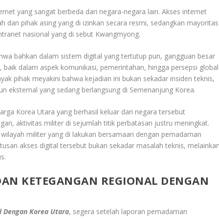
ernet yang sangat berbeda dari negara-negara lain. Akses internet
ntah dan pihak asing yang di izinkan secara resmi, sedangkan mayoritas
ntranet nasional yang di sebut Kwangmyong.
wa bahkan dalam sistem digital yang tertutup pun, gangguan besar
, baik dalam aspek komunikasi, pemerintahan, hingga persepsi global
nyak pihak meyakini bahwa kejadian ini bukan sekadar insiden teknis,
upun eksternal yang sedang berlangsung di Semenanjung Korea.
warga Korea Utara yang berhasil keluar dari negara tersebut
n, aktivitas militer di sejumlah titik perbatasan justru meningkat.
n wilayah militer yang di lakukan bersamaan dengan pemadaman
usan akses digital tersebut bukan sekadar masalah teknis, melainka
s.
DAN KETEGANGAN REGIONAL DENGAN
l Dengan Korea Utara
, segera setelah laporan pemadaman