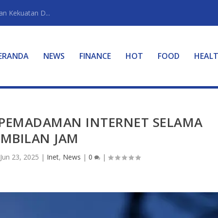
n Kekuatan D...
ERANDA
NEWS
FINANCE
HOT
FOOD
HEAL
 PEMADAMAN INTERNET SELAMA
EMBILAN JAM
Jun 23, 2025
|
Inet
,
News
|
0
|