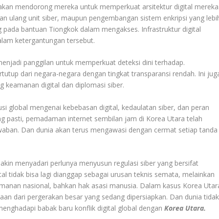
 akan mendorong mereka untuk memperkuat arsitektur digital mereka
tihan ulang unit siber, maupun pengembangan sistem enkripsi yang lebi
 pada bantuan Tiongkok dalam mengakses. Infrastruktur digital
alam ketergantungan tersebut.
 menjadi panggilan untuk memperkuat deteksi dini terhadap.
utup dari negara-negara dengan tingkat transparansi rendah. Ini jug
g keamanan digital dan diplomasi siber.
si global mengenai kebebasan digital, kedaulatan siber, dan peran
yang pasti, pemadaman internet sembilan jam di Korea Utara telah
waban. Dan dunia akan terus mengawasi dengan cermat setiap tanda
.
emakin menyadari perlunya menyusun regulasi siber yang bersifat
tal tidak bisa lagi dianggap sebagai urusan teknis semata, melainkan
eamanan nasional, bahkan hak asasi manusia. Dalam kasus Korea Utar
kaan dari pergerakan besar yang sedang dipersiapkan. Dan dunia tida
menghadapi babak baru konflik digital global dengan
Korea Utara.