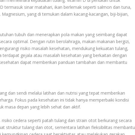
n memelihara kepadatan tulang. Vitamin D di perlukan untuk
 D termasuk sinar matahari, ikan berlemak seperti salmon dan tuna,
 Magnesium, yang di temukan dalam kacang-kacangan, biji-bijian,
ebutuhan tubuh dan menerapkan pola makan yang seimbang dapat
cara optimal. Dengan rutin berolahraga, makan makanan bergizi,
mengurangi risiko masalah kesehatan, mendukung kekuatan tulang,
Jika terdapat gejala atau masalah kesehatan yang berkaitan dengan
nal kesehatan dapat memberikan panduan tambahan dan membantu
g dan sendi melalui latihan dan nutrisi yang tepat memberikan
harga. Fokus pada kesehatan ini tidak hanya memperbaiki kondisi
uk masa depan yang lebih sehat dan aktif.
 risiko cedera seperti patah tulang dan strain otot berkurang secara
t struktur tulang dan otot, sementara latihan fleksibilitas membant
 kemungkinan cedera saat beraktivitas atau melakukan gerakan