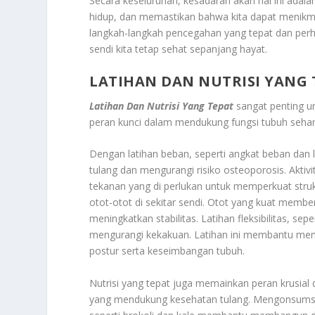
Secara keseluruhan, kesadaran akan hal ini adal
hidup, dan memastikan bahwa kita dapat menikmat
langkah-langkah pencegahan yang tepat dan perh
sendi kita tetap sehat sepanjang hayat.
LATIHAN DAN NUTRISI YANG 
Latihan Dan Nutrisi Yang Tepat
sangat penting u
peran kunci dalam mendukung fungsi tubuh sehari-
Dengan latihan beban, seperti angkat beban dan
tulang dan mengurangi risiko osteoporosis. Akt
tekanan yang di perlukan untuk memperkuat stru
otot-otot di sekitar sendi. Otot yang kuat memb
meningkatkan stabilitas. Latihan fleksibilitas, se
mengurangi kekakuan. Latihan ini membantu menjag
postur serta keseimbangan tubuh.
Nutrisi yang tepat juga memainkan peran krusial
yang mendukung kesehatan tulang. Mengonsumsi m