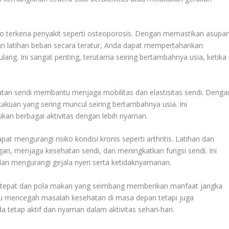
ko terkena penyakit seperti osteoporosis. Dengan memastikan asupa
an latihan beban secara teratur, Anda dapat mempertahankan
ng. Ini sangat penting, terutama seiring bertambahnya usia, ketika
uatan sendi membantu menjaga mobilitas dan elastisitas sendi. Denga
kakuan yang sering muncul seiring bertambahnya usia. Ini
kan berbagai aktivitas dengan lebih nyaman.
at mengurangi risiko kondisi kronis seperti arthritis. Latihan dan
an, menjaga kesehatan sendi, dan meningkatkan fungsi sendi. Ini
k dan mengurangi gejala nyeri serta ketidaknyamanan.
ng tepat dan pola makan yang seimbang memberikan manfaat jangka
ntu mencegah masalah kesehatan di masa depan tetapi juga
 tetap aktif dan nyaman dalam aktivitas sehari-hari.