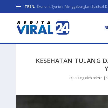
TREN:
Ekonomi Syariah, Menggabungkan Spiritual Da
B
KESEHATAN TULANG DA
Diposting oleh
admin
|