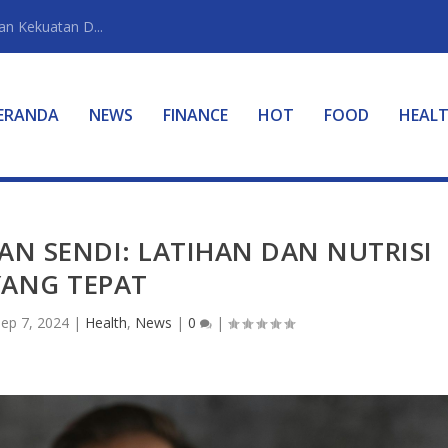
n Kekuatan D...
ERANDA
NEWS
FINANCE
HOT
FOOD
HEAL
N SENDI: LATIHAN DAN NUTRISI
YANG TEPAT
Sep 7, 2024
|
Health
,
News
|
0
|