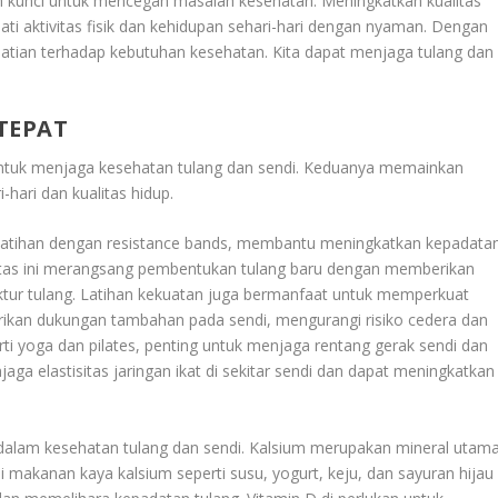
ah kunci untuk mencegah masalah kesehatan. Meningkatkan kualitas
i aktivitas fisik dan kehidupan sehari-hari dengan nyaman. Dengan
atian terhadap kebutuhan kesehatan. Kita dapat menjaga tulang dan
TEPAT
ntuk menjaga kesehatan tulang dan sendi. Keduanya memainkan
hari dan kualitas hidup.
 latihan dengan resistance bands, membantu meningkatkan kepadata
ivitas ini merangsang pembentukan tulang baru dengan memberikan
ktur tulang. Latihan kekuatan juga bermanfaat untuk memperkuat
erikan dukungan tambahan pada sendi, mengurangi risiko cedera dan
perti yoga dan pilates, penting untuk menjaga rentang gerak sendi dan
a elastisitas jaringan ikat di sekitar sendi dan dapat meningkatkan
 dalam kesehatan tulang dan sendi. Kalsium merupakan mineral utam
akanan kaya kalsium seperti susu, yogurt, keju, dan sayuran hijau