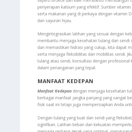
seperti brokoli dan kale membantu membangun da
penyerapan kalsium yang efektif. Sumber vitamin
serta makanan yang di perkaya dengan vitamin D.
dan sayuran hijau.
Mengintegrasikan latihan yang sesuai dengan k
membantu menjaga kesehatan tulang dan sendi se
dan memastikan hidrasi yang cukup, kita dapat 
serta menjaga fleksibilitas dan mobilitas sendi. 
tulang atau sendi, konsultasi dengan profesio
dalam penanganan yang tepat.
MANFAAT KEDEPAN
Manfaat Kedepan
dengan menjaga kesehatan tulan
berbagai manfaat jangka panjang yang sangat ber
fisik saat ini tetapi juga mempersiapkan Anda unt
Dengan tulang yang kuat dan sendi yang fleksibel,
signifikan. Latihan beban dan kekuatan memperkua
menjaga rentang gerak yang optimal, mengurangi