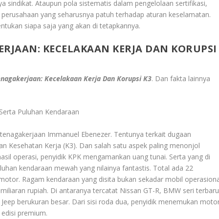
indikat. Ataupun pola sistematis dalam pengelolaan sertifikasi,
ta perusahaan yang seharusnya patuh terhadap aturan keselamatan.
ukan siapa saja yang akan di tetapkannya.
RJAAN: KECELAKAAN KERJA DAN KORUPSI
nagakerjaan: Kecelakaan Kerja Dan Korupsi K3
. Dan fakta lainnya
 Serta Puluhan Kendaraan
enagakerjaan Immanuel Ebenezer. Tentunya terkait dugaan
n Kesehatan Kerja (K3). Dan salah satu aspek paling menonjol
 hasil operasi, penyidik KPK mengamankan uang tunai. Serta yang di
uluhan kendaraan mewah yang nilainya fantastis. Total ada 22
 7 motor. Ragam kendaraan yang disita bukan sekadar mobil operasiona
miliaran rupiah. Di antaranya tercatat Nissan GT-R, BMW seri terbaru
a Jeep berukuran besar. Dari sisi roda dua, penyidik menemukan moto
 edisi premium.