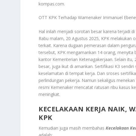
kompas.com.
OTT KPK Terhadap Wamenaker Immanuel Ebene
Hal inilah menjadi sorotan besar karena terjadi d
Rabu malam, 20 Agustus 2025, KPK melakukan op
terkait. Karena dugaan pemerasan dalam pengurus
tersebut, KPK mengamankan 14 orang, menyita ba
kantor Kementerian Ketenagakerjaan. Selain itu,
besar, juga ikut di amankan. Sertifikasi K3 send
keselamatan di tempat kerja. Dan sroses sertifi
perlindungan pekerja. Namun sekaligus menekan ri
resmi Kemenaker mencatat ratusan ribu kasus ke
meningkat.
KECELAKAAN KERJA NAIK, 
KPK
Kemudian juga masih membahas
Kecelakaan Ke
adalah: