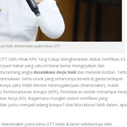
erja Naik, Wamenaker Justru Kena OTT
OTT Oleh Pihak KPK Yang Cukup Mengherankan Akibat Sertifikasi K3.
jaan! Kabar yang satu ini benar-benar mengejutkan dan
rita tentang angka
Kecelakaan Kerja Naik
dan menelan korban. Tent
ke permukaan. Serta sosok yang seharusnya berada di garda terdepan
ntunya yaitu Wakil Menteri Ketenagakerjaan (Wamenaker), malah
si Pemberantasan Korupsi (KPK). Peristiwa ini seolah menampar kera
an Kerja (K3). Bagaimana mungkin sistem sertifikasi yang
n justru menjadi ladang korupsi? Mari kita telusuri lebih dalam, apa
, Wamenaker justru kena OTT telah di lansir sebelumnya oleh