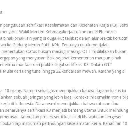
ut
n pengurusan sertifikasi Keselamatan dan Kesehatan Kerja (K3). Sert
menyeret Wakil Menteri Ketenagakerjaan, Immanuel Ebenezer.
hak-pihak lain yang di duga ikut terlibat dalam alur praktik koruptif
 bawa ke Gedung Merah Putih KPK. Tentunya untuk menjalani
a menentukan status hukum masing-masing. OTT ini dilakukan bukan
enyergapan yang menyasar. Baik pejabat kementerian maupun pihak
erima manfaat dari praktik ilegal sertifikasi K3. Dalam OTT
i. Mulai dari uang tunai hingga 22 kendaraan mewah. Karena yang di
pai 10 orang. Namun sekaligus menunjukkan bahwa dugaan kasus ini
ainkan sebuah jaringan yang lebih luas. Konteks ini semakin ironis bil
kerja di Indonesia. Data resmi menunjukkan bahwa ratusan ribu
Dan seharusnya sertifikasi K3 menjadi benteng utama untuk melindung
merasan. Kemudian proses sertifikasi ini di khawatirkan bergeser
bukan lagi instrumen perlindungan keselamatan kerja. Kehadiran 10