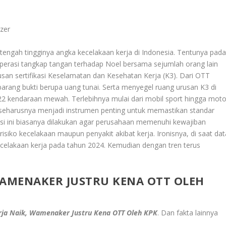
zer
i tengah tingginya angka kecelakaan kerja di Indonesia. Tentunya pad
erasi tangkap tangan terhadap Noel bersama sejumlah orang lain
an sertifikasi Keselamatan dan Kesehatan Kerja (K3). Dari OTT
rang bukti berupa uang tunai. Serta menyegel ruang urusan K3 di
 22 kendaraan mewah. Terlebihnya mulai dari mobil sport hingga moto
iri seharusnya menjadi instrumen penting untuk memastikan standar
kasi ini biasanya dilakukan agar perusahaan memenuhi kewajiban
siko kecelakaan maupun penyakit akibat kerja. Ironisnya, di saat dat
celakaan kerja pada tahun 2024. Kemudian dengan tren terus
WAMENAKER JUSTRU KENA OTT OLEH
rja Naik, Wamenaker Justru Kena OTT Oleh KPK
. Dan fakta lainnya