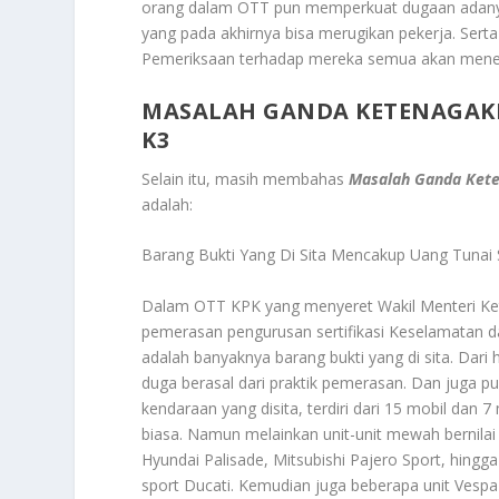
orang dalam OTT pun memperkuat dugaan adanya s
yang pada akhirnya bisa merugikan pekerja. Ser
Pemeriksaan terhadap mereka semua akan menent
MASALAH GANDA KETENAGAKE
K3
Selain itu, masih membahas
Masalah Ganda Kete
adalah:
Barang Bukti Yang Di Sita Mencakup Uang Tunai
Dalam OTT KPK yang menyeret Wakil Menteri Ket
pemerasan pengurusan sertifikasi Keselamatan da
adalah banyaknya barang bukti yang di sita. Dari
duga berasal dari praktik pemerasan. Dan juga p
kendaraan yang disita, terdiri dari 15 mobil dan
biasa. Namun melainkan unit-unit mewah bernilai 
Hyundai Palisade, Mitsubishi Pajero Sport, hingg
sport Ducati. Kemudian juga beberapa unit Vespa