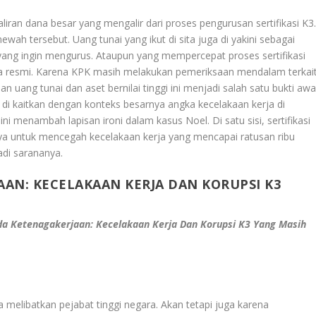
iran dana besar yang mengalir dari proses pengurusan sertifikasi K3
ah tersebut. Uang tunai yang ikut di sita juga di yakini sebagai
yang ingin mengurus. Ataupun yang mempercepat proses sertifikasi
ra resmi. Karena KPK masih melakukan pemeriksaan mendalam terkai
uang tunai dan aset bernilai tinggi ini menjadi salah satu bukti awa
 di kaitkan dengan konteks besarnya angka kecelakaan kerja di
ni menambah lapisan ironi dalam kasus Noel. Di satu sisi, sertifikasi
nya untuk mencegah kecelakaan kerja yang mencapai ratusan ribu
jadi sarananya.
AN: KECELAKAAN KERJA DAN KORUPSI K3
a Ketenagakerjaan: Kecelakaan Kerja Dan Korupsi K3 Yang Masih
a melibatkan pejabat tinggi negara. Akan tetapi juga karena