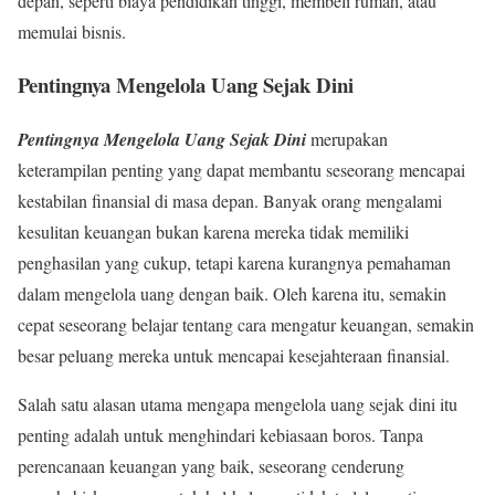
depan, seperti biaya pendidikan tinggi, membeli rumah, atau
memulai bisnis.
Pentingnya Mengelola Uang Sejak Dini
Pentingnya Mengelola Uang Sejak Dini
merupakan
keterampilan penting yang dapat membantu seseorang mencapai
kestabilan finansial di masa depan. Banyak orang mengalami
kesulitan keuangan bukan karena mereka tidak memiliki
penghasilan yang cukup, tetapi karena kurangnya pemahaman
dalam mengelola uang dengan baik. Oleh karena itu, semakin
cepat seseorang belajar tentang cara mengatur keuangan, semakin
besar peluang mereka untuk mencapai kesejahteraan finansial.
Salah satu alasan utama mengapa mengelola uang sejak dini itu
penting adalah untuk menghindari kebiasaan boros. Tanpa
perencanaan keuangan yang baik, seseorang cenderung