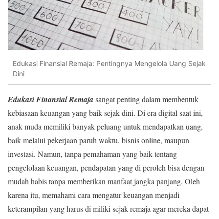
Edukasi Finansial Remaja: Pentingnya Mengelola Uang Sejak
Dini
Edukasi Finansial Remaja
sangat penting dalam membentuk
kebiasaan keuangan yang baik sejak dini. Di era digital saat ini,
anak muda memiliki banyak peluang untuk mendapatkan uang,
baik melalui pekerjaan paruh waktu, bisnis online, maupun
investasi. Namun, tanpa pemahaman yang baik tentang
pengelolaan keuangan, pendapatan yang di peroleh bisa dengan
mudah habis tanpa memberikan manfaat jangka panjang. Oleh
karena itu, memahami cara mengatur keuangan menjadi
keterampilan yang harus di miliki sejak remaja agar mereka dapat