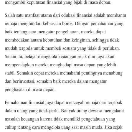
mengambil keputusan finansial yang bijak di masa depan.
Salah satu manfaat utama dari edukasi finansial adalah membantu
remaja menghindari kebiasaan boros. Dengan pemahaman yang
baik tentang cara mengatur pengeluaran, mereka dapat
membedakan antara kebutuhan dan keinginan, sehingga tidak
mudah tergoda untuk membeli sesuatu yang tidak di perlukan.
Selain itu, belajar mengelola keuangan sejak dini juga akan
mempersiapkan mereka menghadapi masa depan yang lebih
stabil. Semakin cepat mereka memahami pentingnya menabung
dan berinvestasi, semakin baik mereka dalam mengatur
penghasilan di masa depan.
Pemahaman finansial juga dapat mencegah remaja dari terjebak
dalam utang yang tidak perlu. Banyak orang dewasa mengalami
masalah keuangan karena tidak memiliki pengetahuan yang
cukup tentang cara mengelola uang saat masih muda. Jika sejak