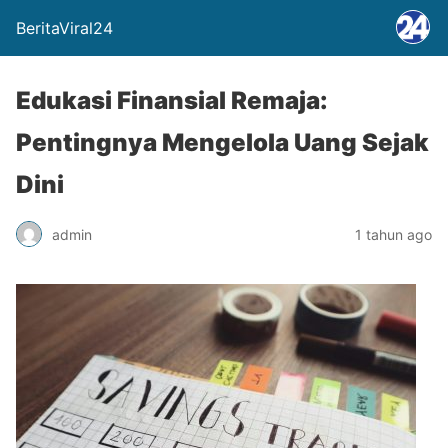
BeritaViral24
Edukasi Finansial Remaja:
Pentingnya Mengelola Uang Sejak
Dini
admin
1 tahun ago