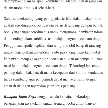
di terapkan dalam balapan, kemudian di adaptasi dan di gunakan
dalam mobil produksi sehari-hari.
Salah satu teknologi yang paling jelas terlihat dalam balap mobil
adalah aerodinamika. Kendaraan balap di rancang dengan bentuk
bodi yang sangat aerodinamis untuk mengurangi hambatan udara
dan meningkatkan stabilitas saat melaju dengan kecepatan tinggi.
Penggunaan spoiler, splitter, dan wing di mobil balap di rancang
untuk menciptakan downforce, yaitu gaya yang menekan mobil
ke bawah, menjaga agar mobil tetap stabil dan menempel di jalan
meskipun melaju dengan kecepatan tinggi. Teknologi ini sangat
penting dalam balapan, di mana kecepatan dan kontrol kendaraan
harus seimbang agar pengemudi dapat memacu mobil dengan
aman di tikungan tajam dan jalur lurus panjang.
Balapan Jalan Raya
dengan segala kemajuan teknologi ini,
balapan jalan raya telah menjadi arena uji coba untuk banyak