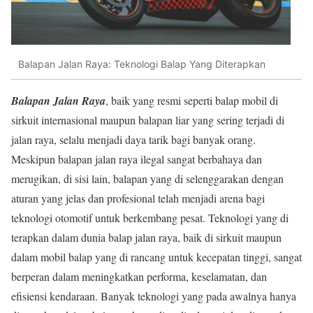
Balapan Jalan Raya: Teknologi Balap Yang Diterapkan
Balapan Jalan Raya
, baik yang resmi seperti balap mobil di
sirkuit internasional maupun balapan liar yang sering terjadi di
jalan raya, selalu menjadi daya tarik bagi banyak orang.
Meskipun balapan jalan raya ilegal sangat berbahaya dan
merugikan, di sisi lain, balapan yang di selenggarakan dengan
aturan yang jelas dan profesional telah menjadi arena bagi
teknologi otomotif untuk berkembang pesat. Teknologi yang di
terapkan dalam dunia balap jalan raya, baik di sirkuit maupun
dalam mobil balap yang di rancang untuk kecepatan tinggi, sangat
berperan dalam meningkatkan performa, keselamatan, dan
efisiensi kendaraan. Banyak teknologi yang pada awalnya hanya