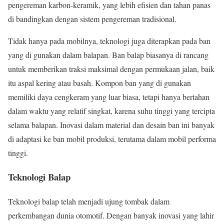
pengereman karbon-keramik, yang lebih efisien dan tahan panas
di bandingkan dengan sistem pengereman tradisional.
Tidak hanya pada mobilnya, teknologi juga diterapkan pada ban
yang di gunakan dalam balapan. Ban balap biasanya di rancang
untuk memberikan traksi maksimal dengan permukaan jalan, baik
itu aspal kering atau basah. Kompon ban yang di gunakan
memiliki daya cengkeram yang luar biasa, tetapi hanya bertahan
dalam waktu yang relatif singkat, karena suhu tinggi yang tercipta
selama balapan. Inovasi dalam material dan desain ban ini banyak
di adaptasi ke ban mobil produksi, terutama dalam mobil performa
tinggi.
Teknologi Balap
Teknologi balap telah menjadi ujung tombak dalam
perkembangan dunia otomotif. Dengan banyak inovasi yang lahir