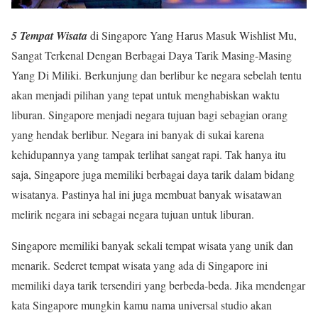
5 Tempat Wisata
di Singapore Yang Harus Masuk Wishlist Mu,
Sangat Terkenal Dengan Berbagai Daya Tarik Masing-Masing
Yang Di Miliki. Berkunjung dan berlibur ke negara sebelah tentu
akan menjadi pilihan yang tepat untuk menghabiskan waktu
liburan. Singapore menjadi negara tujuan bagi sebagian orang
yang hendak berlibur. Negara ini banyak di sukai karena
kehidupannya yang tampak terlihat sangat rapi. Tak hanya itu
saja, Singapore juga memiliki berbagai daya tarik dalam bidang
wisatanya. Pastinya hal ini juga membuat banyak wisatawan
melirik negara ini sebagai negara tujuan untuk liburan.
Singapore memiliki banyak sekali tempat wisata yang unik dan
menarik. Sederet tempat wisata yang ada di Singapore ini
memiliki daya tarik tersendiri yang berbeda-beda. Jika mendengar
kata Singapore mungkin kamu nama universal studio akan