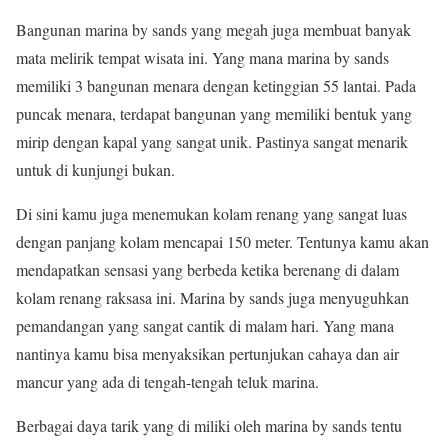
Bangunan marina by sands yang megah juga membuat banyak
mata melirik tempat wisata ini. Yang mana marina by sands
memiliki 3 bangunan menara dengan ketinggian 55 lantai. Pada
puncak menara, terdapat bangunan yang memiliki bentuk yang
mirip dengan kapal yang sangat unik. Pastinya sangat menarik
untuk di kunjungi bukan.
Di sini kamu juga menemukan kolam renang yang sangat luas
dengan panjang kolam mencapai 150 meter. Tentunya kamu akan
mendapatkan sensasi yang berbeda ketika berenang di dalam
kolam renang raksasa ini. Marina by sands juga menyuguhkan
pemandangan yang sangat cantik di malam hari. Yang mana
nantinya kamu bisa menyaksikan pertunjukan cahaya dan air
mancur yang ada di tengah-tengah teluk marina.
Berbagai daya tarik yang di miliki oleh marina by sands tentu