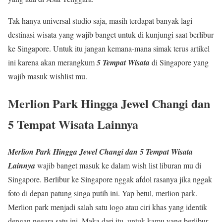
Tak hanya universal studio saja, masih terdapat banyak lagi
destinasi wisata yang wajib banget untuk di kunjungi saat berlibur
ke Singapore. Untuk itu jangan kemana-mana simak terus artikel
ini karena akan merangkum
5 Tempat Wisata
di Singapore yang
wajib masuk wishlist mu.
Merlion Park Hingga Jewel Changi dan
5 Tempat Wisata Lainnya
Merlion Park Hingga Jewel Changi dan 5 Tempat Wisata
Lainnya
wajib banget masuk ke dalam wish list liburan mu di
Singapore. Berlibur ke Singapore nggak afdol rasanya jika nggak
foto di depan patung singa putih ini. Yap betul, merlion park.
Merlion park menjadi salah satu logo atau ciri khas yang identik
dengan negara satu ini. Maka dari itu, untuk kamu yang berlibur