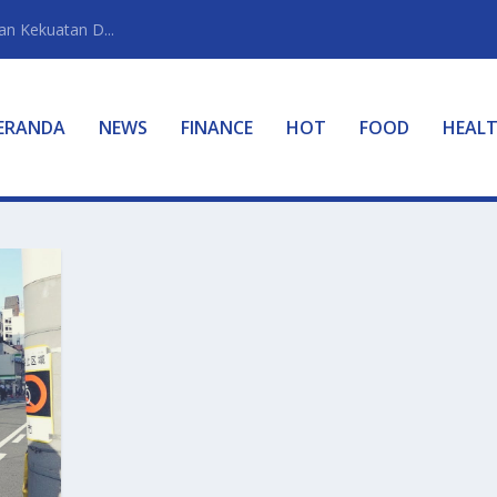
n Kekuatan D...
ERANDA
NEWS
FINANCE
HOT
FOOD
HEAL