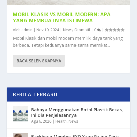
MOBIL KLASIK VS MOBIL MODERN: APA
YANG MEMBUATNYA ISTIMEWA
oleh
admin
|
Nov 10, 2024
|
News
,
Otomotif
|
0
|
Mobil Klasik dan mobil modern memiliki daya tarik yang
berbeda. Tetapi keduanya sama-sama memikat...
BACA SELENGKAPNYA
BERITA TERBARU
Bahaya Menggunakan Botol Plastik Bekas,
Ini Dia Penjelasannya
Agu 6, 2026
|
Health
,
News
Baekhyun Member EXO Yang Paling Ceria