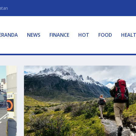
atan
ERANDA
NEWS
FINANCE
HOT
FOOD
HEAL