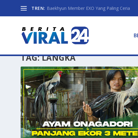
TREN:
Baekhyun Member EXO Yang Paling Ceria
B
TAG:
LANGKA