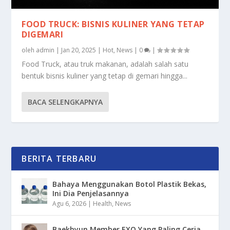
FOOD TRUCK: BISNIS KULINER YANG TETAP
DIGEMARI
oleh
admin
|
Jan 20, 2025
|
Hot
,
News
|
0
|
Food Truck, atau truk makanan, adalah salah satu
bentuk bisnis kuliner yang tetap di gemari hingga...
BACA SELENGKAPNYA
BERITA TERBARU
Bahaya Menggunakan Botol Plastik Bekas,
Ini Dia Penjelasannya
Agu 6, 2026
|
Health
,
News
Baekhyun Member EXO Yang Paling Ceria