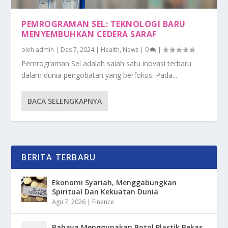
PEMROGRAMAN SEL: TEKNOLOGI BARU
MENYEMBUHKAN CEDERA SARAF
oleh
admin
|
Des 7, 2024
|
Health
,
News
|
0
|
Pemrograman Sel adalah salah satu inovasi terbaru
dalam dunia pengobatan yang berfokus. Pada...
BACA SELENGKAPNYA
BERITA TERBARU
Ekonomi Syariah, Menggabungkan
Spiritual Dan Kekuatan Dunia
Agu 7, 2026
|
Finance
Bahaya Menggunakan Botol Plastik Bekas,