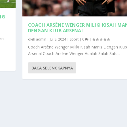
NG
COACH ARSÈNE WENGER MILIKI KISAH MA
DENGAN KLUB ARSENAL
on
oleh
admin
|
Jul 8, 2024
|
Sport
|
0
|
Coach Arsène Wenger Miliki Kisah Manis Dengan Klub
Arsenal Coach Arsène Wenger Adalah Salah Satu...
BACA SELENGKAPNYA