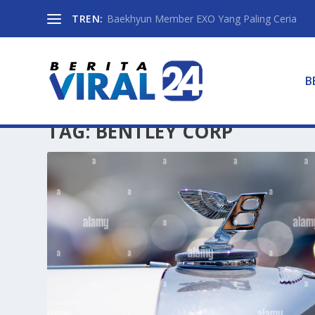
TREN:
Baekhyun Member EXO Yang Paling Ceria
B
TAG:
BENTLEY CORP