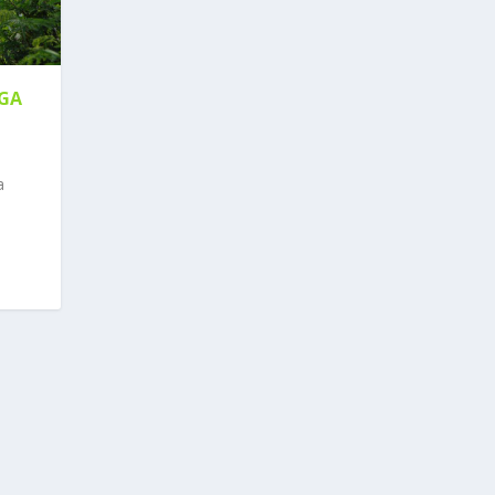
RGA
a