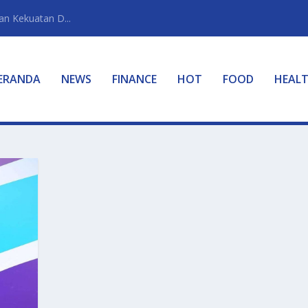
n Kekuatan D...
ERANDA
NEWS
FINANCE
HOT
FOOD
HEAL