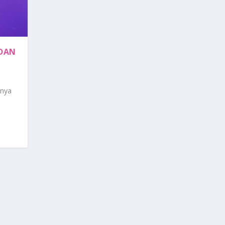
 DAN
nnya