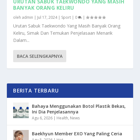
URUTAN SABUK TAEKWONDO YANG MASIH
BANYAK ORANG KELIRU
oleh
admin
|
Jul 17, 2024
|
Sport
|
0
|
Urutan Sabuk Taekwondo Yang Masih Banyak Orang
Keliru, Simak Dan Temukan Penjelasaan Menarik
Dalam...
BACA SELENGKAPNYA
BERITA TERBARU
Bahaya Menggunakan Botol Plastik Bekas,
Ini Dia Penjelasannya
Agu 6, 2026
|
Health
,
News
Baekhyun Member EXO Yang Paling Ceria
Agu 5, 2026
|
Hot