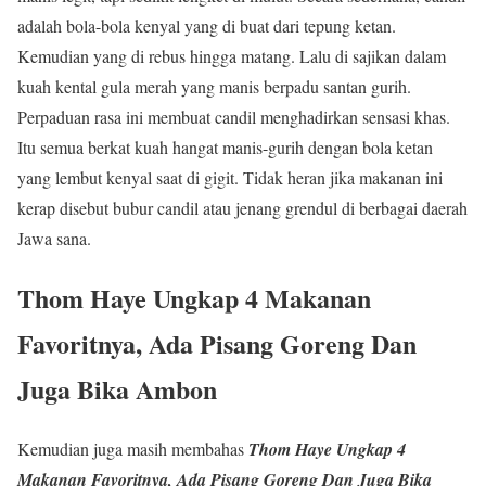
adalah bola-bola kenyal yang di buat dari tepung ketan.
Kemudian yang di rebus hingga matang. Lalu di sajikan dalam
kuah kental gula merah yang manis berpadu santan gurih.
Perpaduan rasa ini membuat candil menghadirkan sensasi khas.
Itu semua berkat kuah hangat manis-gurih dengan bola ketan
yang lembut kenyal saat di gigit. Tidak heran jika makanan ini
kerap disebut bubur candil atau jenang grendul di berbagai daerah
Jawa sana.
Thom Haye Ungkap 4 Makanan
Favoritnya, Ada Pisang Goreng Dan
Juga Bika Ambon
Kemudian juga masih membahas
Thom Haye Ungkap 4
Makanan Favoritnya, Ada Pisang Goreng Dan Juga Bika