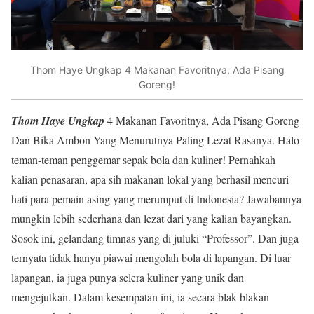
Thom Haye Ungkap 4 Makanan Favoritnya, Ada Pisang
Goreng!
Thom Haye Ungkap
4 Makanan Favoritnya, Ada Pisang Goreng
Dan Bika Ambon Yang Menurutnya Paling Lezat Rasanya. Halo
teman-teman penggemar sepak bola dan kuliner! Pernahkah
kalian penasaran, apa sih makanan lokal yang berhasil mencuri
hati para pemain asing yang merumput di Indonesia? Jawabannya
mungkin lebih sederhana dan lezat dari yang kalian bayangkan.
Sosok ini, gelandang timnas yang di juluki “Professor”. Dan juga
ternyata tidak hanya piawai mengolah bola di lapangan. Di luar
lapangan, ia juga punya selera kuliner yang unik dan
mengejutkan. Dalam kesempatan ini, ia secara blak-blakan