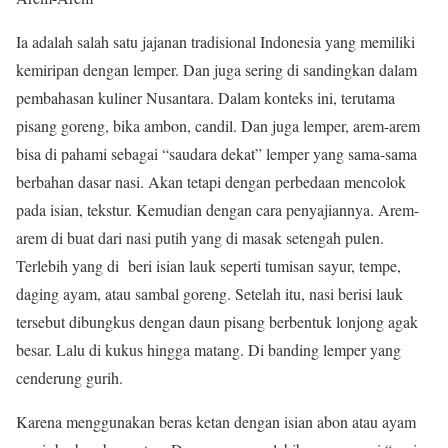
Ia adalah salah satu jajanan tradisional Indonesia yang memiliki
kemiripan dengan lemper. Dan juga sering di sandingkan dalam
pembahasan kuliner Nusantara. Dalam konteks ini, terutama
pisang goreng, bika ambon, candil. Dan juga lemper, arem-arem
bisa di pahami sebagai “saudara dekat” lemper yang sama-sama
berbahan dasar nasi. Akan tetapi dengan perbedaan mencolok
pada isian, tekstur. Kemudian dengan cara penyajiannya. Arem-
arem di buat dari nasi putih yang di masak setengah pulen.
Terlebih yang di beri isian lauk seperti tumisan sayur, tempe,
daging ayam, atau sambal goreng. Setelah itu, nasi berisi lauk
tersebut dibungkus dengan daun pisang berbentuk lonjong agak
besar. Lalu di kukus hingga matang. Di banding lemper yang
cenderung gurih.
Karena menggunakan beras ketan dengan isian abon atau ayam