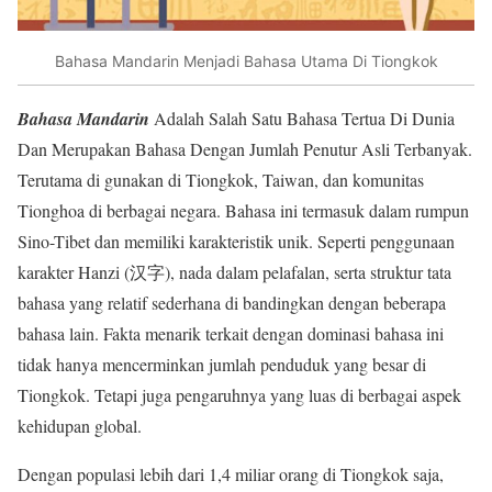
Bahasa Mandarin Menjadi Bahasa Utama Di Tiongkok
Bahasa Mandarin
Adalah Salah Satu Bahasa Tertua Di Dunia
Dan Merupakan Bahasa Dengan Jumlah Penutur Asli Terbanyak.
Terutama di gunakan di Tiongkok, Taiwan, dan komunitas
Tionghoa di berbagai negara. Bahasa ini termasuk dalam rumpun
Sino-Tibet dan memiliki karakteristik unik. Seperti penggunaan
karakter Hanzi (汉字), nada dalam pelafalan, serta struktur tata
bahasa yang relatif sederhana di bandingkan dengan beberapa
bahasa lain. Fakta menarik terkait dengan dominasi bahasa ini
tidak hanya mencerminkan jumlah penduduk yang besar di
Tiongkok. Tetapi juga pengaruhnya yang luas di berbagai aspek
kehidupan global.
Dengan populasi lebih dari 1,4 miliar orang di Tiongkok saja,