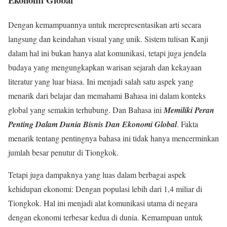
Dengan kemampuannya untuk merepresentasikan arti secara
langsung dan keindahan visual yang unik. Sistem tulisan Kanji
dalam hal ini bukan hanya alat komunikasi, tetapi juga jendela
budaya yang mengungkapkan warisan sejarah dan kekayaan
literatur yang luar biasa. Ini menjadi salah satu aspek yang
menarik dari belajar dan memahami Bahasa ini dalam konteks
global yang semakin terhubung. Dan Bahasa ini
Memiliki Peran
Penting Dalam Dunia Bisnis Dan Ekonomi Global
. Fakta
menarik tentang pentingnya bahasa ini tidak hanya mencerminkan
jumlah besar penutur di Tiongkok.
Tetapi juga dampaknya yang luas dalam berbagai aspek
kehidupan ekonomi: Dengan populasi lebih dari 1,4 miliar di
Tiongkok. Hal ini menjadi alat komunikasi utama di negara
dengan ekonomi terbesar kedua di dunia. Kemampuan untuk